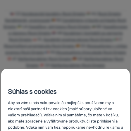
Prihlásiť
CZ
Horolezecké karabiny Rock Empire
HU
Rock Empire
sa /
Karabinerek, expresszek
RO
Carabiniere și bucle echipate Rock
registrovať
Empire
UA
Карабіни, відтяжки Rock Empire
BG
Карабинери
sa
и примки Rock Empire
HR
Karabineri i kompleti za penjanje
Rock Empire
PL
Karabinki wspinaczkowe Rock Empire
IT
Moschettoni arrampicata Rock Empire
ES
Mosquetones y cintas
express Rock Empire
FR
Mousquetons d'escalade Rock Empire
AT
Kletterkarabiner Rock Empire
DE
Kletterkarabiner Rock
Empire
CH
Kletterkarabiner Rock Empire
Súhlas s cookies
Rýchle
Najviac
Poradíme
Aby sa vám u nás nakupovalo čo najlepšie, používame my a
doručenie
turistického
online aj
niektorí naši partneri tzv. cookies (malé súbory uložené vo
vybavenia
telefonicky
vašom prehliadači). Vďaka nim si pamätáme, čo máte v košíku,
ako máte zoradené a vyfiltrované produkty, či ste prihlásení a
podobne. Vďaka nim vám tiež neponúkame nevhodnú reklamu a