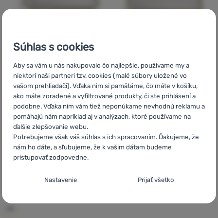
Súhlas s cookies
Aby sa vám u nás nakupovalo čo najlepšie, používame my a
BOX NA POTRAVINY
niektorí naši partneri tzv. cookies (malé súbory uložené vo
Klean Kanteen
Meal
BOX NA POTRAVINY
Hodnotenie zá
vašom prehliadači). Vďaka nim si pamätáme, čo máte v košíku,
ako máte zoradené a vyfiltrované produkty, či ste prihlásení a
Box 1005 ml
podobne. Vďaka nim vám tiež neponúkame nevhodnú reklamu a
Klean Kanteen
Big Meal
pomáhajú nám napríklad aj v analýzach, ktoré používame na
ďalšie zlepšovanie webu.
Box 1626 ml
Potrebujeme však váš súhlas s ich spracovaním. Ďakujeme, že
nám ho dáte, a sľubujeme, že k vašim dátam budeme
pristupovať zodpovedne.
49,27
€
59,52
€
Nastavenie súhlasov s kategóriami
43,90
€
53,90
€
Nastavenie
Prijať všetko
Pridať 'Box na potraviny Klean Kanteen Meal Box 1005 m
Pridať 'Box na potraviny 
cookies
Technické
Technické
-
bez týchto cookies náš web nebude fungovať
.
VŽDY AKTÍVNE