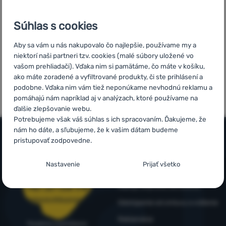
predajni
Európy
Prihlásiť
Súhlas s cookies
sa /
registrovať
Aby sa vám u nás nakupovalo čo najlepšie, používame my a
sa
niektorí naši partneri tzv. cookies (malé súbory uložené vo
vašom prehliadači). Vďaka nim si pamätáme, čo máte v košíku,
5x v rade
Overené
ako máte zoradené a vyfiltrované produkty, či ste prihlásení a
finalista
zákazníkmi
podobne. Vďaka nim vám tiež neponúkame nevhodnú reklamu a
ShopRoku
pomáhajú nám napríklad aj v analýzach, ktoré používame na
ďalšie zlepšovanie webu.
Potrebujeme však váš súhlas s ich spracovaním. Ďakujeme, že
nám ho dáte, a sľubujeme, že k vašim dátam budeme
pristupovať zodpovedne.
Všetko o nákupe
Nastavenie súhlasov s kategóriami
Nastavenie
Prijať všetko
Časté otázky
cookies
Infolinka
Nákup, doprava, doručenie
+421 221 028 018
Technické
Technické
-
bez týchto cookies náš web nebude fungovať
.
objednavky@4camping.sk
VŽDY AKTÍVNE
Odstúpenie od zmluvy a vrátenie
Reklamácia
Poradíme a pomôžeme