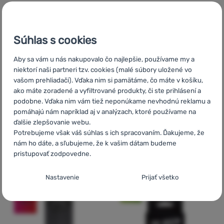
Súhlas s cookies
Aby sa vám u nás nakupovalo čo najlepšie, používame my a
niektorí naši partneri tzv. cookies (malé súbory uložené vo
DETSKÁ FĽAŠA
TERMOHRNČEK
Hodnotenie zákazníkov
Hodnotenie zá
vašom prehliadači). Vďaka nim si pamätáme, čo máte v košíku,
ako máte zoradené a vyfiltrované produkty, či ste prihlásení a
podobne. Vďaka nim vám tiež neponúkame nevhodnú reklamu a
Kambukka
Lagoon 400
Kambukka
Etna 300ml
pomáhajú nám napríklad aj v analýzach, ktoré používame na
ml
ďalšie zlepšovanie webu.
Potrebujeme však váš súhlas s ich spracovaním. Ďakujeme, že
nám ho dáte, a sľubujeme, že k vašim dátam budeme
pristupovať zodpovedne.
19,00
€
37,00
€
18,03
€
33,30
€
Pridať 'Detská fľaša Kambukka Lagoon 400 ml' na porov
Pridať 'Termohrnček Kamb
Nastavenie súhlasov s kategóriami
Nastavenie
Prijať všetko
cookies
Novinka
-10
%
Technické
Technické
-
bez týchto cookies náš web nebude fungovať
.
VŽDY AKTÍVNE