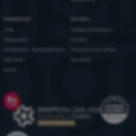
O spoločnosti
Kontakty
O nás
Predajne 4camping.sk
Podporujeme
Kontakty
Udržateľnosť - 4camping4nature
Ponuka pre firmy a kluby
Naši testeri
Newsletter
Kariéra
Ocenenie