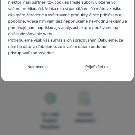
niektorí naši partneri tzv. cookies (malé súbory uložené vo
vašom prehliadači). Vďaka nim si pamätáme, čo máte v košíku,
ako máte zoradené a vyfiltrované produkty, či ste prihlásení a
Rýchle
Najviac
Poradíme
podobne. Vďaka nim vám tiež neponúkame nevhodnú reklamu a
doručenie
turistického
online aj
pomáhajú nám napríklad aj v analýzach, ktoré používame na
vybavenia
telefonicky
ďalšie zlepšovanie webu.
Potrebujeme však váš súhlas s ich spracovaním. Ďakujeme, že
nám ho dáte, a sľubujeme, že k vašim dátam budeme
pristupovať zodpovedne.
Nastavenie súhlasov s kategóriami
Objednávka na
Doprava nad
V štrnástich
Nastavenie
Prijať všetko
cookies
vyskúšanie v
54 € zadarmo
krajinách
predajni
Európy
Technické
Technické
-
bez týchto cookies náš web nebude fungovať
.
VŽDY AKTÍVNE
Technické cookies umožňujú váš priechod nákupným košíkom,
Preferenčné a rozšírené funkcie
Preferenčné a rozšírené funkcie
-
aby ste nemuseli všetko
porovnávanie produktov a ďalšie nevyhnutné funkcie.
Viac
5x v rade
Overené
nastavovať znova a aby ste sa s nami mohli spojiť napr.
informácií
finalista
zákazníkmi
pomocou chatu
.
ShopRoku
Povolené