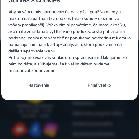
Súhlas s cookies
Prihlásiť
5x v rade
Overené
Aby sa vám u nás nakupovalo čo najlepšie, používame my a
sa /
finalista
zákazníkmi
niektorí naši partneri tzv. cookies (malé súbory uložené vo
registrovať
ShopRoku
vašom prehliadači). Vďaka nim si pamätáme, čo máte v košíku,
sa
ako máte zoradené a vyfiltrované produkty, či ste prihlásení a
podobne. Vďaka nim vám tiež neponúkame nevhodnú reklamu a
pomáhajú nám napríklad aj v analýzach, ktoré používame na
ďalšie zlepšovanie webu.
Potrebujeme však váš súhlas s ich spracovaním. Ďakujeme, že
Všetko o nákupe
nám ho dáte, a sľubujeme, že k vašim dátam budeme
pristupovať zodpovedne.
Časté otázky
Infolinka
Nastavenie súhlasov s kategóriami
Nákup, doprava, doručenie
+421 221 028 018
Nastavenie
Prijať všetko
cookies
objednavky@4camping.sk
Odstúpenie od zmluvy a vrátenie
Technické
Technické
-
bez týchto cookies náš web nebude fungovať
.
Reklamácia
Poradíme a pomôžeme
VŽDY AKTÍVNE
po - št: 8:00 - 17:30
Zákaznícky program eXtra
pia: 8:00 – 16:30
Outdoorová poradňa
Technické cookies umožňujú váš priechod nákupným košíkom,
Preferenčné a rozšírené funkcie
Preferenčné a rozšírené funkcie
-
aby ste nemuseli všetko
porovnávanie produktov a ďalšie nevyhnutné funkcie.
Viac
Obchodné podmienky
nastavovať znova a aby ste sa s nami mohli spojiť napr.
informácií