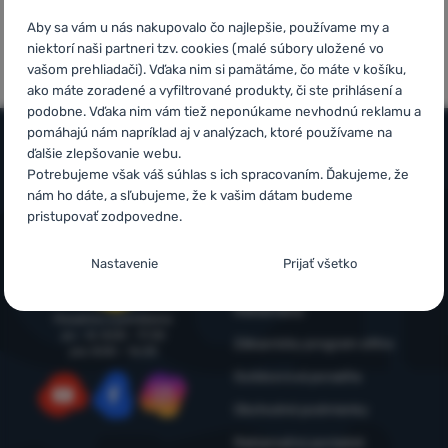
5x v rade
Overené
Prihlásiť
Aby sa vám u nás nakupovalo čo najlepšie, používame my a
finalista
zákazníkmi
sa /
niektorí naši partneri tzv. cookies (malé súbory uložené vo
ShopRoku
vašom prehliadači). Vďaka nim si pamätáme, čo máte v košíku,
registrovať
ako máte zoradené a vyfiltrované produkty, či ste prihlásení a
sa
podobne. Vďaka nim vám tiež neponúkame nevhodnú reklamu a
pomáhajú nám napríklad aj v analýzach, ktoré používame na
ďalšie zlepšovanie webu.
Potrebujeme však váš súhlas s ich spracovaním. Ďakujeme, že
Všetko o nákupe
nám ho dáte, a sľubujeme, že k vašim dátam budeme
Časté otázky
pristupovať zodpovedne.
Infolinka
Nákup, doprava, doručenie
+421 221 028 018
Nastavenie súhlasov s kategóriami
Nastavenie
Prijať všetko
objednavky@4camping.sk
cookies
Odstúpenie od zmluvy a vrátenie
Reklamácia
Technické
Technické
-
bez týchto cookies náš web nebude fungovať
.
Poradíme a pomôžeme
po - št: 8:00 - 17:30
VŽDY AKTÍVNE
Zákaznícky program eXtra
pia: 8:00 – 16:30
Outdoorová poradňa
Technické cookies umožňujú váš priechod nákupným košíkom,
Preferenčné a rozšírené funkcie
Obchodné podmienky
Preferenčné a rozšírené funkcie
-
aby ste nemuseli všetko
porovnávanie produktov a ďalšie nevyhnutné funkcie.
Viac
YouTube
Facebook
Instagram
nastavovať znova a aby ste sa s nami mohli spojiť napr.
informácií
Reklamačný poriadok