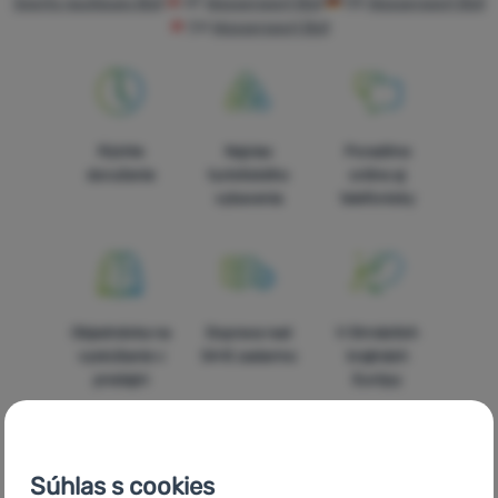
Sports nautiques Boll
AT
Wassersport Boll
DE
Wassersport Boll
Vybavenie
CH
Wassersport Boll
Jedlo
Lezenie
Ultralight
Rýchle
Najviac
Poradíme
vybavenie
doručenie
turistického
online aj
vybavenia
telefonicky
Aktivity
Značky
Klub
eXtra
Objednávka na
Doprava nad
V štrnástich
vyskúšanie v
54 € zadarmo
krajinách
Poradňa
predajni
Európy
Kontakty
Predajne
Súhlas s cookies