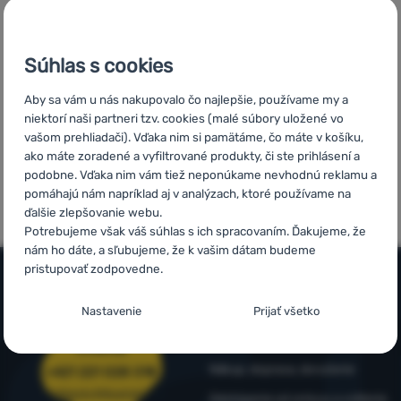
Objednávka na
Doprava nad
V štrnástich
Prihlásiť
vyskúšanie v
54 € zadarmo
krajinách
sa /
predajni
Európy
Súhlas s cookies
registrovať
sa
Aby sa vám u nás nakupovalo čo najlepšie, používame my a
niektorí naši partneri tzv. cookies (malé súbory uložené vo
vašom prehliadači). Vďaka nim si pamätáme, čo máte v košíku,
ako máte zoradené a vyfiltrované produkty, či ste prihlásení a
5x v rade
Overené
podobne. Vďaka nim vám tiež neponúkame nevhodnú reklamu a
finalista
zákazníkmi
pomáhajú nám napríklad aj v analýzach, ktoré používame na
ShopRoku
ďalšie zlepšovanie webu.
Potrebujeme však váš súhlas s ich spracovaním. Ďakujeme, že
nám ho dáte, a sľubujeme, že k vašim dátam budeme
pristupovať zodpovedne.
Nastavenie súhlasov s kategóriami
Všetko o nákupe
Nastavenie
Prijať všetko
cookies
Časté otázky
Infolinka
Technické
Technické
-
bez týchto cookies náš web nebude fungovať
.
Nákup, doprava, doručenie
+421 221 028 018
VŽDY AKTÍVNE
objednavky@4camping.sk
Odstúpenie od zmluvy a vrátenie