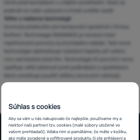
Vybavenie
hliník před kontaktem s vnějším prostředím. Stačí se
podívat na naše vybavení a hned uvidíte rozdíl.
Jedlo
Teflon s radiance technologií
Lezenie
Vyvinuto především pro kempování společně s firmou
DuPont. Technologie RADIANCE je revolucí mezi
Ultralight
nepřilnavými povrchy kuchyňského nádobí. Tato nová
vybavenie
technologie optimalizuje rozložení teploty při vaření,
Aktivity
více než kdykoli před tím. Technologie tří povrchů navíc
zajišťuje větší odolnost proti poškrábání a opotřebení,
Značky
která umožňuje použití většiny kovových nástrojů.
Klub
eXtra
Poradňa
Súhlas s cookies
Kontakty
Aby sa vám u nás nakupovalo čo najlepšie, používame my a
niektorí naši partneri tzv. cookies (malé súbory uložené vo
Predajne
vašom prehliadači). Vďaka nim si pamätáme, čo máte v košíku,
Všetko o nákupe
ako máte zoradené a vyfiltrované produkty, či ste prihlásení a