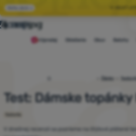
🌞 VEĽKÝ LE
Všetky akcie
🤫 MÁME - 10 % 
Výpredaj
Oblečenie
Obuv
Batohy
🌞 VEĽKÝ LE
4camping.sk
Články
Testov
Test: Dámske topánky 
Testovňa
V dnešnej recenzii sa pozrieme na štýlové plátené ten