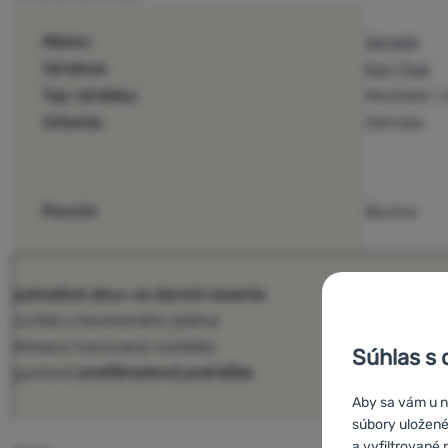
Názov:
Sprade
Výrobca:
Kari Traa
Typ výrobku:
Mestské/ v
Určenie:
Dámske
Povrch:
Bavlna
pohodlná obuv na denné nosenie
zvršok z bavlneného plátna
tlmiaca tvarovaná výstelka
Súhlas s 
gumová
protišmyková podrážka
Aby sa vám u ná
súbory uložené
a vyfiltrované