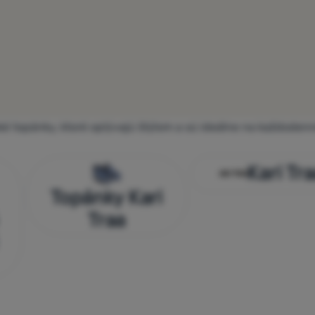
é topánky, ktoré oplývajú štýlom a sú ideálne na každoden
Kari Tr
Topánky Kari
Traa