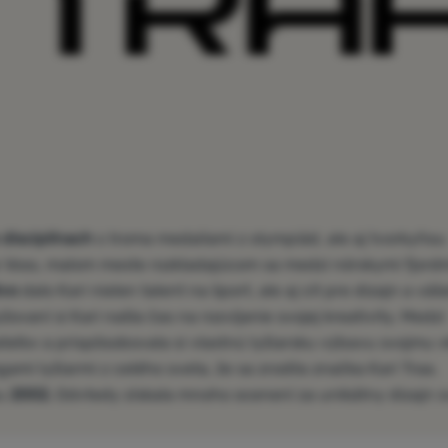
 disciplínach
s troma medailami z olympiád, ale aj tvorkyňou
e Voss, malom meste rozkladajúcom sa medzi nórskymi fjordm
tvo
dalo Kari nielen talent na šport, ale aj cit pre dizajn a váš
žovaní si Kari našla čas na rozvíjanie svojej kreativity. Medzi
ateľov a prispôsobovala si vlastnú lyžiarsku výbavu svojmu 
ami lyžiarmi z celého sveta, že sa zrodila značka Kari Traa.
ku
2002.
Odvtedy získala mnoho ocenení za unikátny dizajn s