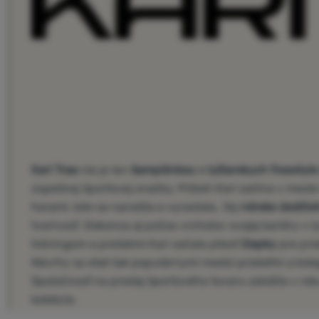
Kari Traa
nie je len
šampiónkou v lyžiarskych freestyle
úspešnej športovej značky. Príbeh Kari začína v mest
horami, kde sa narodila a vyrastala. Jej
nórske dedičs
tvorivosť. Dokonca aj počas vrcholov svojej kariéry v ly
tréningom a pretekmi Kari začala pliesť
čiapky
pre pri
Návrhy sa stali tak populárnymi medzi priateľmi a koleg
Spoločnosť na predaj športového tovaru založila v ro
kolekcie.