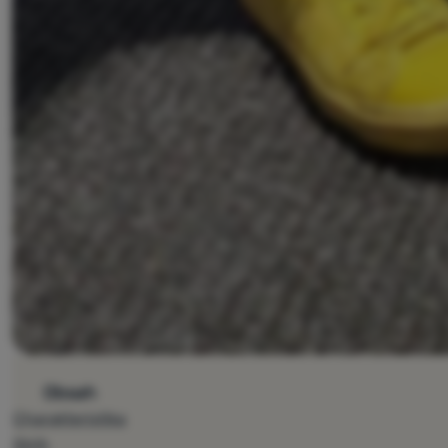
Obsah
Charakteristika
Strih