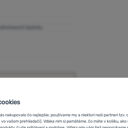
oľnočasové topánky
cookies
s nakupovalo čo najlepšie, používame my a niektorí naši partneri tzv. 
 vo vašom prehliadači). Vďaka nim si pamätáme, čo máte v košíku, ak
 produkty, či ste prihlásení a podobne. Vďaka nim vám tiež neponúkam