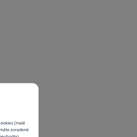
cookies (malé
o máte zoradené
e nevhodnú