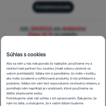
Kompletná ponuka
kód:
SHOES10
pre
dodatočnú
zľavu 10 %
na topánky.
Platí aj na zlacnené do 3.4. 23:59.
Súhlas s cookies
Aby sa vám u nás nakupovalo čo najlepšie, používame my a
niektorí naši partneri tzv. cookies (malé súbory uložené vo
vašom prehliadači). Vďaka nim si pamätáme, čo máte v košíku,
ako máte zoradené a vyfiltrované produkty, či ste prihlásení a
podobne. Vďaka nim vám tiež neponúkame nevhodnú reklamu a
pomáhajú nám napríklad aj v analýzach, ktoré používame na
ďalšie zlepšovanie webu.
Potrebujeme však váš súhlas s ich spracovaním. Ďakujeme, že
nám ho dáte, a sľubujeme, že k vašim dátam budeme