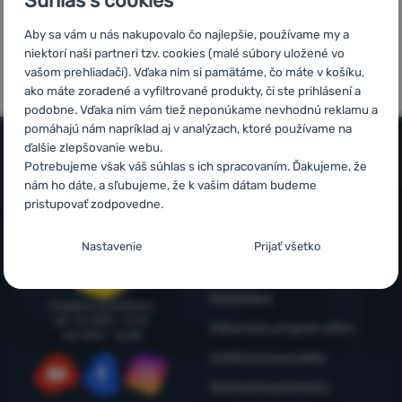
Súhlas s cookies
Prihlásiť
5x v rade
Overené
Aby sa vám u nás nakupovalo čo najlepšie, používame my a
sa /
finalista
zákazníkmi
niektorí naši partneri tzv. cookies (malé súbory uložené vo
registrovať
ShopRoku
vašom prehliadači). Vďaka nim si pamätáme, čo máte v košíku,
sa
ako máte zoradené a vyfiltrované produkty, či ste prihlásení a
podobne. Vďaka nim vám tiež neponúkame nevhodnú reklamu a
pomáhajú nám napríklad aj v analýzach, ktoré používame na
ďalšie zlepšovanie webu.
Potrebujeme však váš súhlas s ich spracovaním. Ďakujeme, že
Všetko o nákupe
nám ho dáte, a sľubujeme, že k vašim dátam budeme
pristupovať zodpovedne.
Časté otázky
Infolinka
Nastavenie súhlasov s kategóriami
Nákup, doprava, doručenie
+421 221 028 018
Nastavenie
Prijať všetko
cookies
objednavky@4camping.sk
Odstúpenie od zmluvy a vrátenie
Technické
Technické
-
bez týchto cookies náš web nebude fungovať
.
Reklamácia
Poradíme a pomôžeme
VŽDY AKTÍVNE
po - št: 8:00 - 17:30
Zákaznícky program eXtra
pia: 8:00 – 16:30
Outdoorová poradňa
Technické cookies umožňujú váš priechod nákupným košíkom,
Preferenčné a rozšírené funkcie
Preferenčné a rozšírené funkcie
-
aby ste nemuseli všetko
porovnávanie produktov a ďalšie nevyhnutné funkcie.
Viac
Obchodné podmienky
nastavovať znova a aby ste sa s nami mohli spojiť napr.
informácií