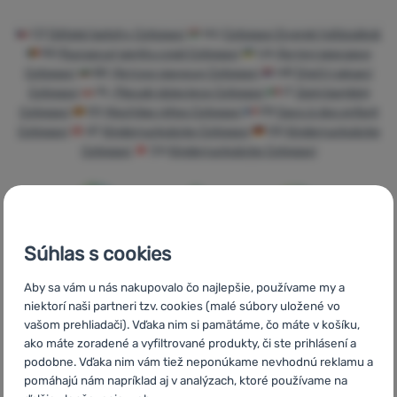
Prihlásiť
CZ
Dětské batohy Cotopaxi
HU
Cotopaxi Gyerek hátizsákok
sa /
RO
Rucsacuri pentru copii Cotopaxi
UA
Дитячі рюкзаки
registrovať
Cotopaxi
BG
Детски раници Cotopaxi
HR
Dječji ruksaci
sa
Cotopaxi
PL
Plecaki dziecięce Cotopaxi
IT
Zaini bambini
Cotopaxi
ES
Mochilas niños Cotopaxi
FR
Sacs à dos enfant
Cotopaxi
AT
Kinderrucksäcke Cotopaxi
DE
Kinderrucksäcke
Cotopaxi
CH
Kinderrucksäcke Cotopaxi
Súhlas s cookies
Rýchle
Najviac
Poradíme
doručenie
turistického
online aj
Aby sa vám u nás nakupovalo čo najlepšie, používame my a
vybavenia
telefonicky
niektorí naši partneri tzv. cookies (malé súbory uložené vo
vašom prehliadači). Vďaka nim si pamätáme, čo máte v košíku,
ako máte zoradené a vyfiltrované produkty, či ste prihlásení a
podobne. Vďaka nim vám tiež neponúkame nevhodnú reklamu a
pomáhajú nám napríklad aj v analýzach, ktoré používame na
Objednávka na
Doprava nad
V štrnástich